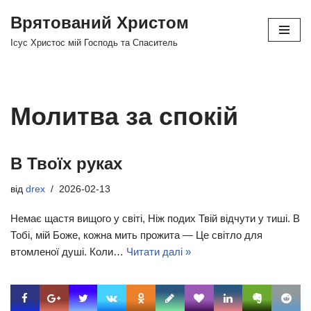
Врятований Христом
Перейти
Ісус Христос мій Господь та Спаситель
до
вмісту
Молитва за спокій
В Твоїх руках
від
drex
2026-02-13
Немає щастя вищого у світі, Ніж подих Твій відчути у тиші. В
Тобі, мій Боже, кожна мить прожита — Це світло для
втомленої душі. Коли…
Читати далі »