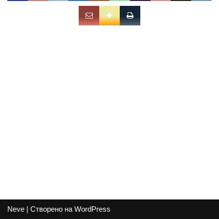
Neve
| Створено на
WordPress