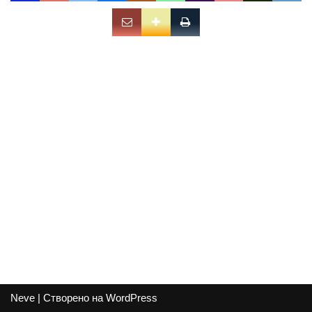
Neve
| Створено на
WordPress