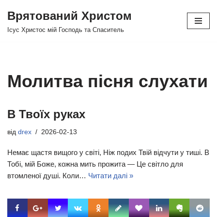
Врятований Христом
Перейти
Ісус Христос мій Господь та Спаситель
до
вмісту
Молитва пісня слухати
В Твоїх руках
від
drex
2026-02-13
Немає щастя вищого у світі, Ніж подих Твій відчути у тиші. В
Тобі, мій Боже, кожна мить прожита — Це світло для
втомленої душі. Коли…
Читати далі »