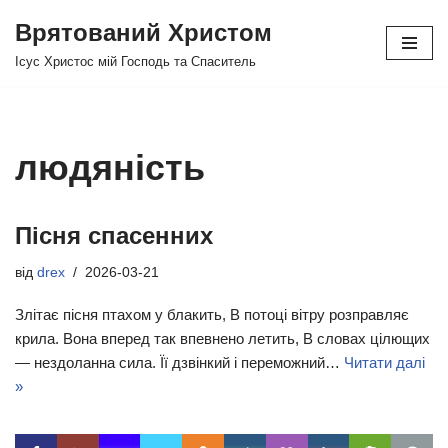
Врятований Христом
Перейти
Ісус Христос мій Господь та Спаситель
до
вмісту
людяність
Пісня спасенних
від
drex
2026-03-21
Злітає пісня птахом у блакить, В потоці вітру розправляє
крила. Вона вперед так впевнено летить, В словах цілющих
— нездоланна сила. Її дзвінкий і переможний…
Читати далі
»