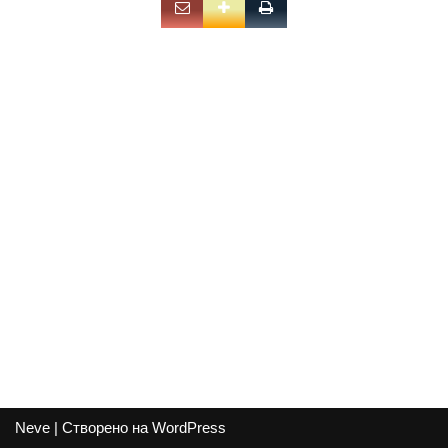
Neve
| Створено на
WordPress