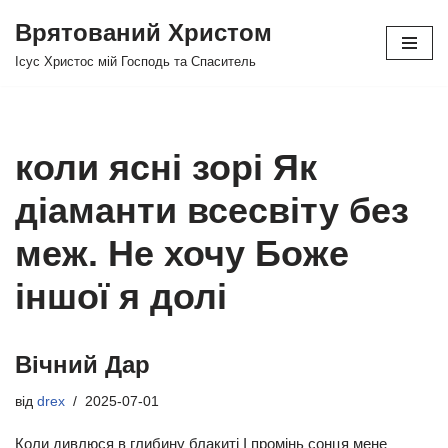
Врятований Христом
Перейти
Ісус Христос мій Господь та Спаситель
до
вмісту
коли ясні зорі Як
діаманти всесвіту без
меж. Не хочу Боже
іншої я долі
Вічний Дар
від
drex
2025-07-01
Коли дивлюся в глибину блакиті І промінь сонця мене