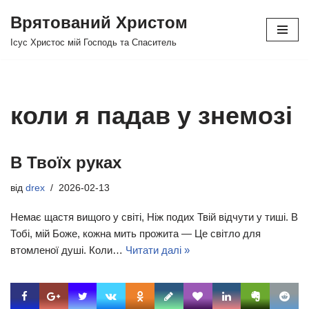
Врятований Христом
Перейти
Ісус Христос мій Господь та Спаситель
до
вмісту
коли я падав у знемозі
В Твоїх руках
від
drex
2026-02-13
Немає щастя вищого у світі, Ніж подих Твій відчути у тиші. В
Тобі, мій Боже, кожна мить прожита — Це світло для
втомленої душі. Коли…
Читати далі »