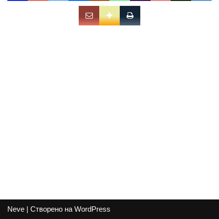
Neve
| Створено на
WordPress