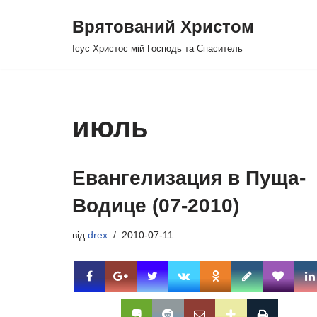
Врятований Христом
Перейти
Ісус Христос мій Господь та Спаситель
до
вмісту
июль
Евангелизация в Пуща-
Водице (07-2010)
від
drex
2010-07-11