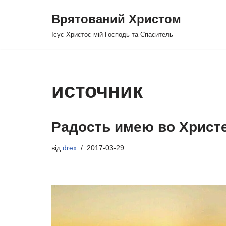
Врятований Христом
Перейти
Ісус Христос мій Господь та Спаситель
до
вмісту
источник
Радость имею во Христ
від
drex
2017-03-29