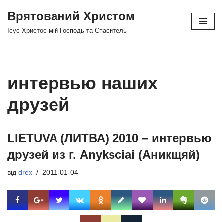
Врятований Христом
Перейти
Ісус Христос мій Господь та Спаситель
до
вмісту
интервью наших
друзей
LIETUVA (ЛИТВА) 2010 – интервью
друзей из г. Anyksciai (Аникщяй)
від
drex
2011-01-04