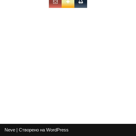
Neve
| Створено на
WordPress