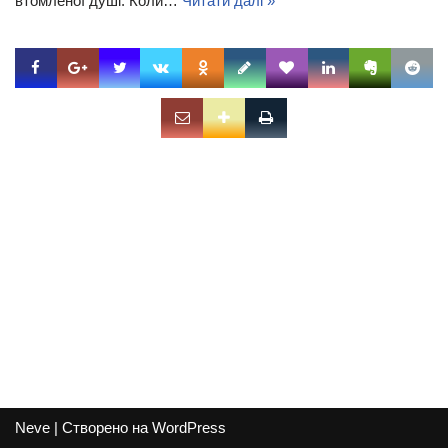
втомленої душі. Коли…
Читати далі »
Neve
| Створено на
WordPress