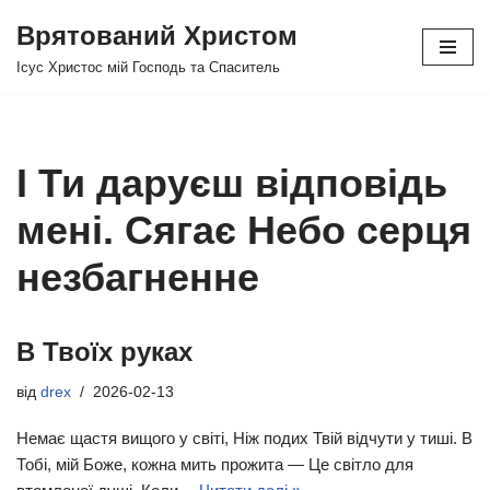
Врятований Христом
Перейти
Ісус Христос мій Господь та Спаситель
до
вмісту
І Ти даруєш відповідь
мені. Сягає Небо серця
незбагненне
В Твоїх руках
від
drex
2026-02-13
Немає щастя вищого у світі, Ніж подих Твій відчути у тиші. В
Тобі, мій Боже, кожна мить прожита — Це світло для