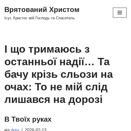
Врятований Христом
Перейти
Ісус Христос мій Господь та Спаситель
до
вмісту
І що тримаюсь з
останньої надії… Та
бачу крізь сльози на
очах: То не мій слід
лишався на дорозі
В Твоїх руках
від
drex
2026-02-13