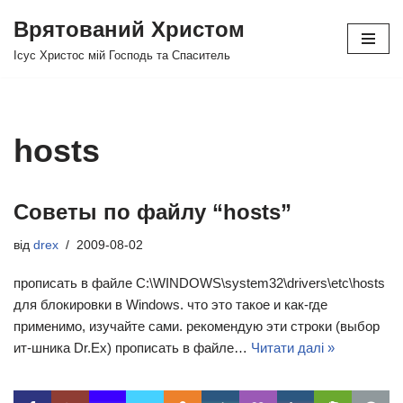
Врятований Христом
Перейти
Ісус Христос мій Господь та Спаситель
до
вмісту
hosts
Советы по файлу “hosts”
від
drex
2009-08-02
прописать в файле C:\WINDOWS\system32\drivers\etc\hosts
для блокировки в Windows. что это такое и как-где
применимо, изучайте сами. рекомендую эти строки (выбор
ит-шника Dr.Ex) прописать в файле…
Читати далі »