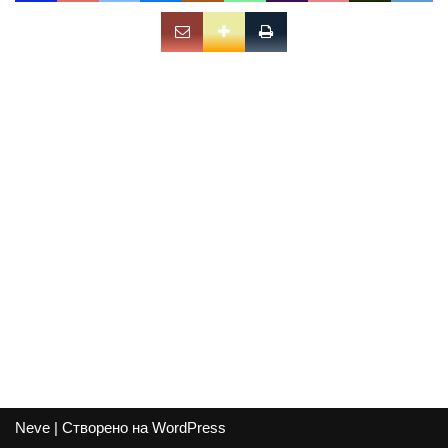
Neve
| Створено на
WordPress