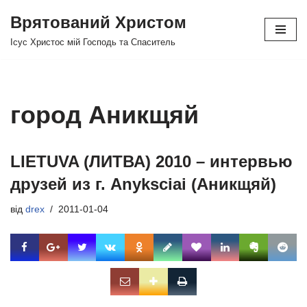
Врятований Христом
Перейти
Ісус Христос мій Господь та Спаситель
до
вмісту
город Аникщяй
LIETUVA (ЛИТВА) 2010 – интервью
друзей из г. Anyksciai (Аникщяй)
від
drex
2011-01-04