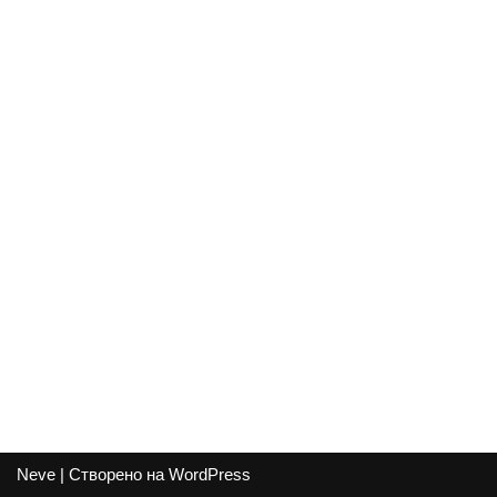
Neve
| Створено на
WordPress