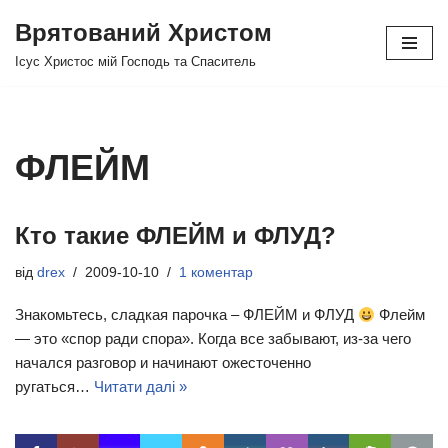
Врятований Христом
Перейти
Ісус Христос мій Господь та Спаситель
до
вмісту
ФЛЕЙМ
Кто такие ФЛЕЙМ и ФЛУД?
від
drex
2009-10-10
1 коментар
Знакомьтесь, сладкая парочка – ФЛЕЙМ и ФЛУД
Флейм
— это «спор ради спора». Когда все забывают, из-за чего
начался разговор и начинают ожесточенно
ругаться…
Читати далі »