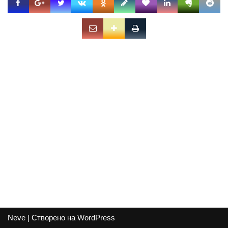
Neve
| Створено на
WordPress