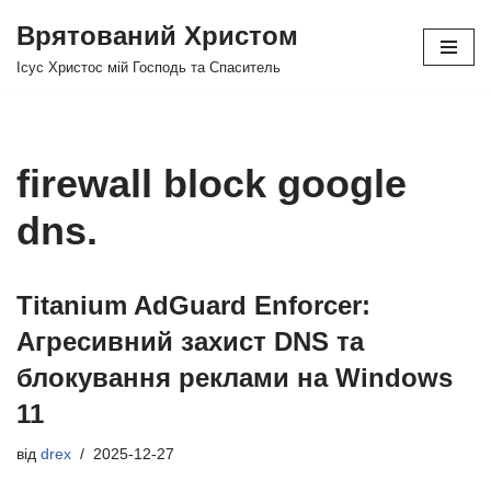
Врятований Христом
Перейти
Ісус Христос мій Господь та Спаситель
до
вмісту
firewall block google
dns.
Titanium AdGuard Enforcer:
Агресивний захист DNS та
блокування реклами на Windows
11
від
drex
2025-12-27