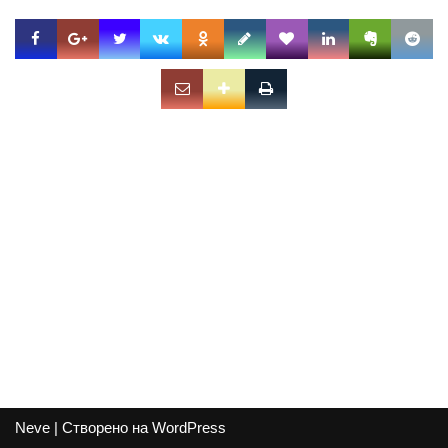
Neve
| Створено на
WordPress