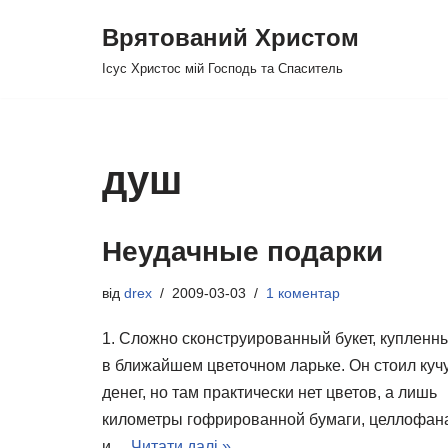
Врятований Христом
Перейти
Ісус Христос мій Господь та Спаситель
до
вмісту
душ
Неудачные подарки
від
drex
2009-03-03
1 коментар
1. Сложно сконструированный букет, купленн
в ближайшем цветочном ларьке. Он стоил куч
денег, но там практически нет цветов, а лишь
километры гофрированной бумаги, целлофан
и…
Читати далі »