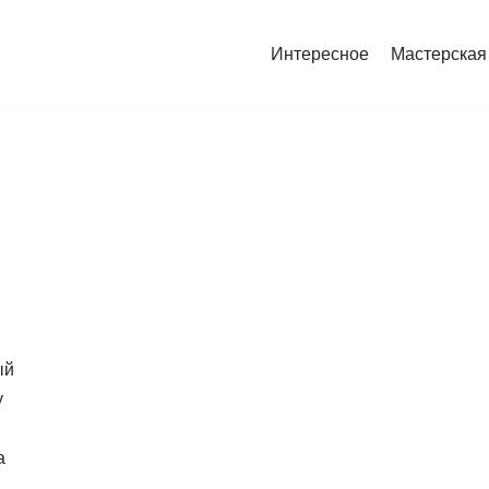
Интересное
Мастерская
ый
у
а