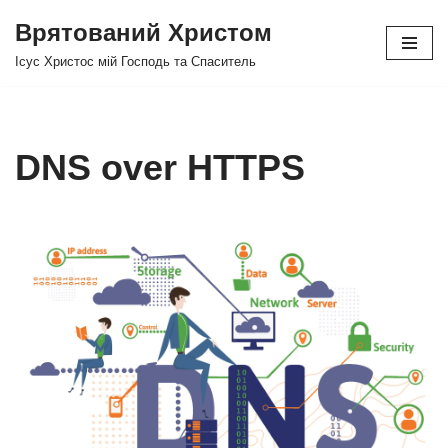
Врятований Христом
Перейти
Ісус Христос мій Господь та Спаситель
до
вмісту
DNS over HTTPS