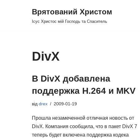
Врятований Христом
Перейти
Ісус Христос мій Господь та Спаситель
до
вмісту
DivX
В DivX добавлена
поддержка H.264 и MKV
від
drex
2009-01-19
Прошла незамеченной отличная новость от
DivX. Компания сообщила, что в пакет DivX 7
теперь будет включена поддержка кодека