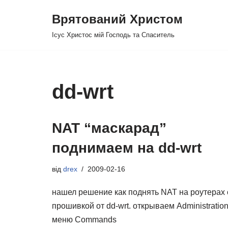
Врятований Христом
Перейти
Ісус Христос мій Господь та Спаситель
до
вмісту
dd-wrt
NAT “маскарад”
поднимаем на dd-wrt
від
drex
2009-02-16
нашел решение как поднять NAT на роутерах 
прошивкой от dd-wrt. открываем Administration
меню Commands