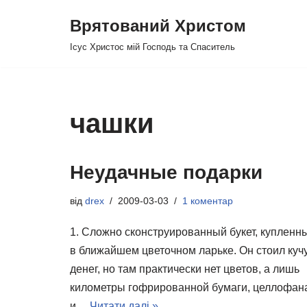
Врятований Христом
Перейти
Ісус Христос мій Господь та Спаситель
до
вмісту
чашки
Неудачные подарки
від
drex
2009-03-03
1 коментар
1. Сложно сконструированный букет, купленн
в ближайшем цветочном ларьке. Он стоил куч
денег, но там практически нет цветов, а лишь
километры гофрированной бумаги, целлофан
и…
Читати далі »