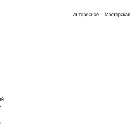
Интересное
Мастерская
ый
у
а