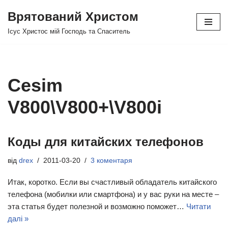
Врятований Христом
Перейти
Ісус Христос мій Господь та Спаситель
до
вмісту
Cesim
V800\V800+\V800i
Коды для китайских телефонов
від
drex
2011-03-20
3 коментаря
Итак, коротко. Если вы счастливый обладатель китайского
телефона (мобилки или смартфона) и у вас руки на месте –
эта статья будет полезной и возможно поможет…
Читати
далі »