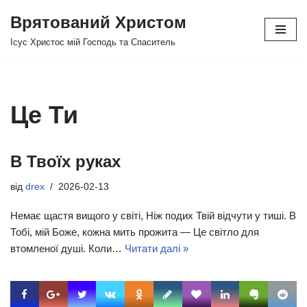
Врятований Христом
Перейти
Ісус Христос мій Господь та Спаситель
до
вмісту
Це Ти
В Твоїх руках
від
drex
2026-02-13
Немає щастя вищого у світі, Ніж подих Твій відчути у тиші. В
Тобі, мій Боже, кожна мить прожита — Це світло для
втомленої душі. Коли…
Читати далі »