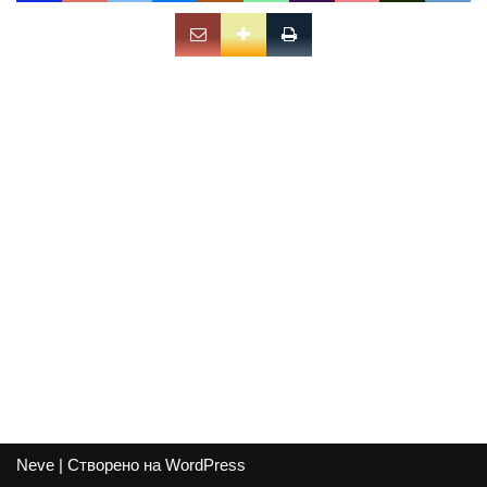
Neve
| Створено на
WordPress