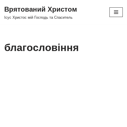
Врятований Христом
Перейти
Ісус Христос мій Господь та Спаситель
до
вмісту
благословіння