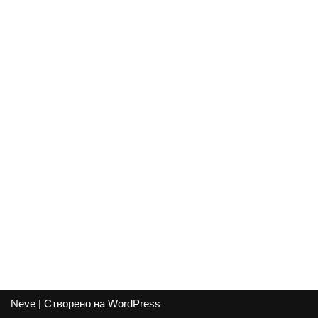
Neve
| Створено на
WordPress