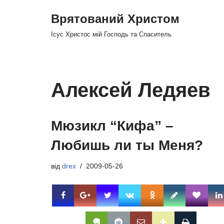
Врятований Христом
Перейти
Ісус Христос мій Господь та Спаситель
до
вмісту
Алексей Ледяев
Мюзикл “Кифа” –
Любишь ли ты Меня?
від
drex
2009-05-26