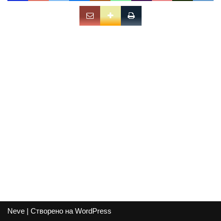
Neve
| Створено на
WordPress