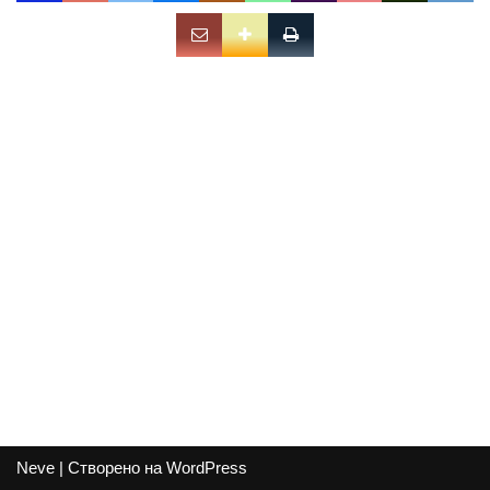
Neve
| Створено на
WordPress