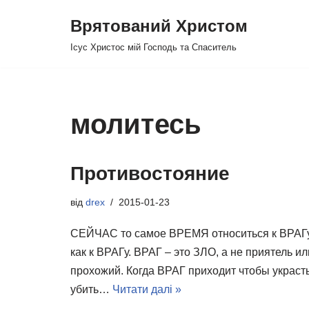
Врятований Христом
Перейти
Ісус Христос мій Господь та Спаситель
до
вмісту
молитесь
Противостояние
від
drex
2015-01-23
СЕЙЧАС то самое ВРЕМЯ относиться к ВРАГ
как к ВРАГу. ВРАГ – это ЗЛО, а не приятель ил
прохожий. Когда ВРАГ приходит чтобы украсть
убить…
Читати далі »