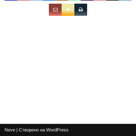
Neve
| Створено на
WordPress