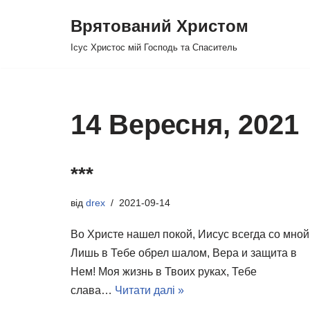
Врятований Христом
Перейти
Ісус Христос мій Господь та Спаситель
до
вмісту
14 Вересня, 2021
***
від
drex
2021-09-14
Во Христе нашел покой, Иисус всегда со мной
Лишь в Тебе обрел шалом, Вера и защита в
Нем! Моя жизнь в Твоих руках, Тебе
слава…
Читати далі »