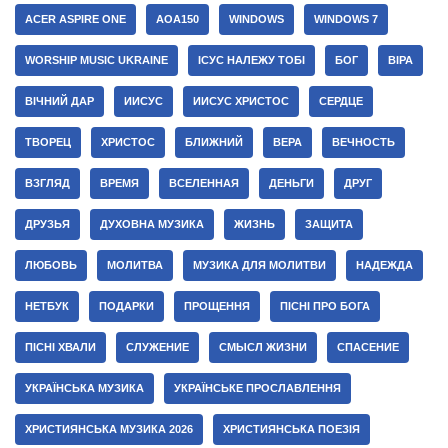
ACER ASPIRE ONE
AOA150
WINDOWS
WINDOWS 7
WORSHIP MUSIC UKRAINE
ІСУС НАЛЕЖУ ТОБІ
БОГ
ВІРА
ВІЧНИЙ ДАР
ИИСУС
ИИСУС ХРИСТОС
СЕРДЦЕ
ТВОРЕЦ
ХРИСТОС
БЛИЖНИЙ
ВЕРА
ВЕЧНОСТЬ
ВЗГЛЯД
ВРЕМЯ
ВСЕЛЕННАЯ
ДЕНЬГИ
ДРУГ
ДРУЗЬЯ
ДУХОВНА МУЗИКА
ЖИЗНЬ
ЗАЩИТА
ЛЮБОВЬ
МОЛИТВА
МУЗИКА ДЛЯ МОЛИТВИ
НАДЕЖДА
НЕТБУК
ПОДАРКИ
ПРОЩЕННЯ
ПІСНІ ПРО БОГА
ПІСНІ ХВАЛИ
СЛУЖЕНИЕ
СМЫСЛ ЖИЗНИ
СПАСЕНИЕ
УКРАЇНСЬКА МУЗИКА
УКРАЇНСЬКЕ ПРОСЛАВЛЕННЯ
ХРИСТИЯНСЬКА МУЗИКА 2026
ХРИСТИЯНСЬКА ПОЕЗІЯ