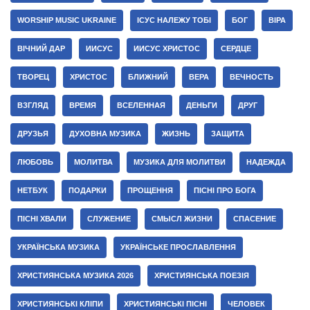
WORSHIP MUSIC UKRAINE
ІСУС НАЛЕЖУ ТОБІ
БОГ
ВІРА
ВІЧНИЙ ДАР
ИИСУС
ИИСУС ХРИСТОС
СЕРДЦЕ
ТВОРЕЦ
ХРИСТОС
БЛИЖНИЙ
ВЕРА
ВЕЧНОСТЬ
ВЗГЛЯД
ВРЕМЯ
ВСЕЛЕННАЯ
ДЕНЬГИ
ДРУГ
ДРУЗЬЯ
ДУХОВНА МУЗИКА
ЖИЗНЬ
ЗАЩИТА
ЛЮБОВЬ
МОЛИТВА
МУЗИКА ДЛЯ МОЛИТВИ
НАДЕЖДА
НЕТБУК
ПОДАРКИ
ПРОЩЕННЯ
ПІСНІ ПРО БОГА
ПІСНІ ХВАЛИ
СЛУЖЕНИЕ
СМЫСЛ ЖИЗНИ
СПАСЕНИЕ
УКРАЇНСЬКА МУЗИКА
УКРАЇНСЬКЕ ПРОСЛАВЛЕННЯ
ХРИСТИЯНСЬКА МУЗИКА 2026
ХРИСТИЯНСЬКА ПОЕЗІЯ
ХРИСТИЯНСЬКІ КЛІПИ
ХРИСТИЯНСЬКІ ПІСНІ
ЧЕЛОВЕК