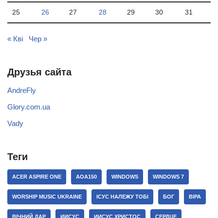
25
26
27
28
29
30
31
« Кві
Чер »
Друзья сайта
AndreFly
Glory.com.ua
Vady
Теги
ACER ASPIRE ONE
AOA150
WINDOWS
WINDOWS 7
WORSHIP MUSIC UKRAINE
ІСУС НАЛЕЖУ ТОБІ
БОГ
ВІРА
ВІЧНИЙ ДАР
ИИСУС
ИИСУС ХРИСТОС
СЕРДЦЕ