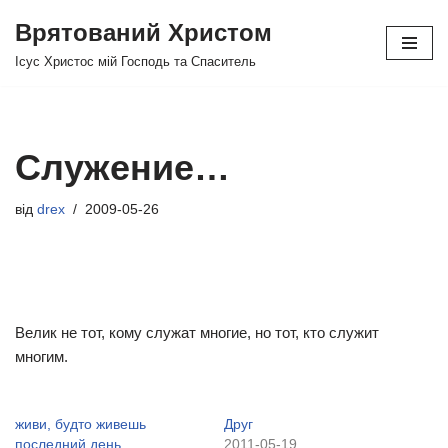
Врятований Христом
Перейти
Ісус Христос мій Господь та Спаситель
до
вмісту
Служение…
від
drex
2009-05-26
Велик не тот, кому служат многие, но тот, кто служит
многим.
живи, будто живешь
Друг
последний день…
2011-05-19