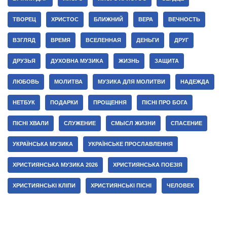
ТВОРЕЦ
ХРИСТОС
БЛИЖНИЙ
ВЕРА
ВЕЧНОСТЬ
ВЗГЛЯД
ВРЕМЯ
ВСЕЛЕННАЯ
ДЕНЬГИ
ДРУГ
ДРУЗЬЯ
ДУХОВНА МУЗИКА
ЖИЗНЬ
ЗАЩИТА
ЛЮБОВЬ
МОЛИТВА
МУЗИКА ДЛЯ МОЛИТВИ
НАДЕЖДА
НЕТБУК
ПОДАРКИ
ПРОЩЕННЯ
ПІСНІ ПРО БОГА
ПІСНІ ХВАЛИ
СЛУЖЕНИЕ
СМЫСЛ ЖИЗНИ
СПАСЕНИЕ
УКРАЇНСЬКА МУЗИКА
УКРАЇНСЬКЕ ПРОСЛАВЛЕННЯ
ХРИСТИЯНСЬКА МУЗИКА 2026
ХРИСТИЯНСЬКА ПОЕЗІЯ
ХРИСТИЯНСЬКІ КЛІПИ
ХРИСТИЯНСЬКІ ПІСНІ
ЧЕЛОВЕК