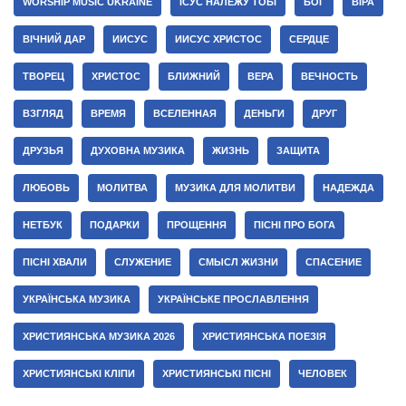
WORSHIP MUSIC UKRAINE
ІСУС НАЛЕЖУ ТОБІ
БОГ
ВІРА
ВІЧНИЙ ДАР
ИИСУС
ИИСУС ХРИСТОС
СЕРДЦЕ
ТВОРЕЦ
ХРИСТОС
БЛИЖНИЙ
ВЕРА
ВЕЧНОСТЬ
ВЗГЛЯД
ВРЕМЯ
ВСЕЛЕННАЯ
ДЕНЬГИ
ДРУГ
ДРУЗЬЯ
ДУХОВНА МУЗИКА
ЖИЗНЬ
ЗАЩИТА
ЛЮБОВЬ
МОЛИТВА
МУЗИКА ДЛЯ МОЛИТВИ
НАДЕЖДА
НЕТБУК
ПОДАРКИ
ПРОЩЕННЯ
ПІСНІ ПРО БОГА
ПІСНІ ХВАЛИ
СЛУЖЕНИЕ
СМЫСЛ ЖИЗНИ
СПАСЕНИЕ
УКРАЇНСЬКА МУЗИКА
УКРАЇНСЬКЕ ПРОСЛАВЛЕННЯ
ХРИСТИЯНСЬКА МУЗИКА 2026
ХРИСТИЯНСЬКА ПОЕЗІЯ
ХРИСТИЯНСЬКІ КЛІПИ
ХРИСТИЯНСЬКІ ПІСНІ
ЧЕЛОВЕК