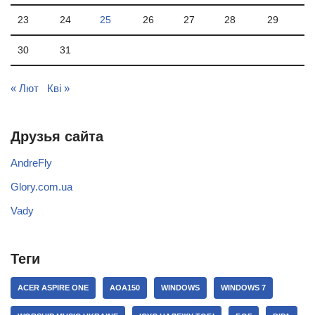
23
24
25
26
27
28
29
30
31
« Лют
Кві »
Друзья сайта
AndreFly
Glory.com.ua
Vady
Теги
ACER ASPIRE ONE
AOA150
WINDOWS
WINDOWS 7